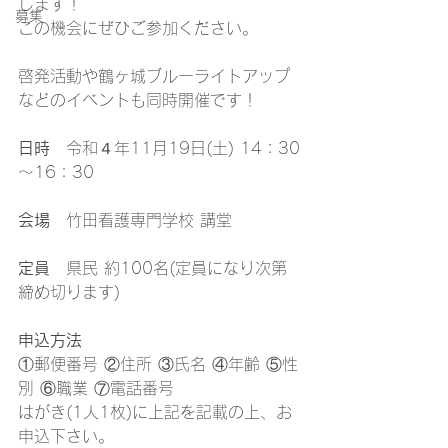
します！
募集
この機会にぜひご参加ください。
啓発活動や鶴ヶ城ブルーライトアップ
などのイベントも同時開催です！
日時
　令和４年11月19日(土) 14：30
～16：30
会場
　竹田看護専門学校 講堂
定員
　県民 約100名(定員になり次第
締め切ります)
申込方法
①郵便番号 ②住所 ③氏名 ④年齢 ⑤性
別 ⑥職業 ⑦電話番号
はがき(1人1枚)に上記を記載の上、お
申込下さい。