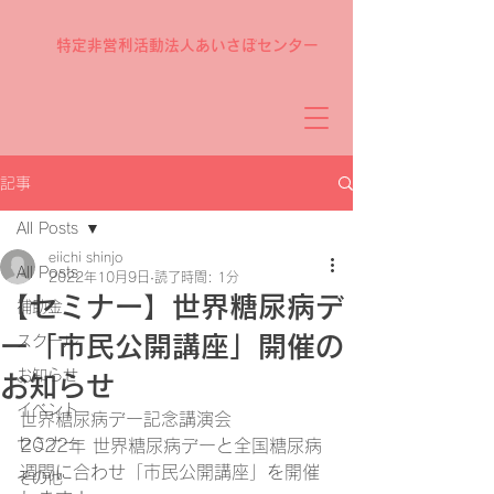
特定非営利活動法人あいさぽセンター
記事
All Posts
eiichi shinjo
All Posts
2022年10月9日
読了時間: 1分
【セミナー】世界糖尿病デ
補助金
ー「市民公開講座」開催の
スクール
お知らせ
お知らせ
イベント
世界糖尿病デー記念講演会
セミナー
2022年 世界糖尿病デーと全国糖尿病
週間に合わせ「市民公開講座」を開催
その他