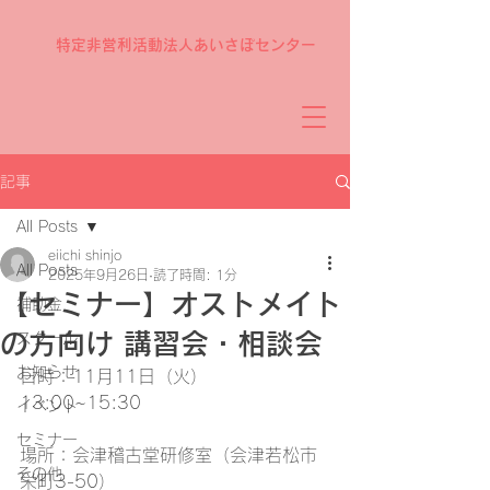
特定非営利活動法人あいさぽセンター
記事
All Posts
eiichi shinjo
All Posts
2025年9月26日
読了時間: 1分
【セミナー】オストメイト
補助金
の方向け 講習会・相談会
スクール
お知らせ
日時：11月11日（火） 
13:00~15:30
イベント
セミナー
場所：会津稽古堂研修室（会津若松市
その他
栄町3-50）