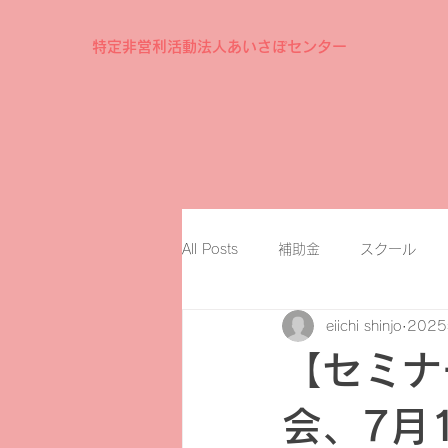
特定非営利活動法人あいさぽセンター
All Posts
補助金
スクール
eiichi shinjo
202
【セミナ
会、7月