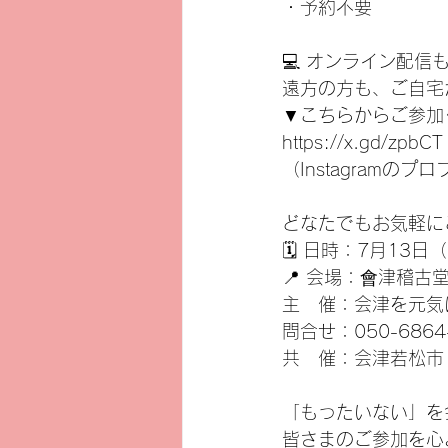
・予約不要
💻 オンライン配信
遠方の方も、ご自宅
▼こちらからご参加
https://x.gd/zpbCT
（Instagram
どなたでもお気軽に
🗓 日時：7月13日（
📍 会場：會津稽古堂
主　催：会津を元気
問合せ：050-6864
共　催：会津若松市
「もったいない」を
皆さまのご参加を心