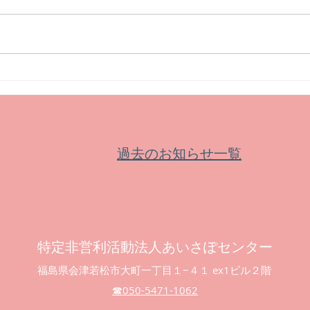
【セミナー】会津大学公開講
【セ
座 エニアグラムによる自己理
教室
解と成長
ウト
過去のお知らせ一覧
特定非営利活動法人あいさぽセンター
福島県会津若松市大町一丁目１−４１ ex1ビル２階
☎︎050-5471-1062