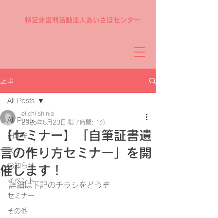
特定非営利活動法人あいさぽセンター
記事
All Posts
eiichi shinjo
All Posts
2025年8月23日
読了時間: 1分
【セミナー】「自筆証書遺
補助金
言の作り方セミナー」を開
スクール
お知らせ
催します！
イベント
詳細は下記のチラシをどうぞ
セミナー
その他