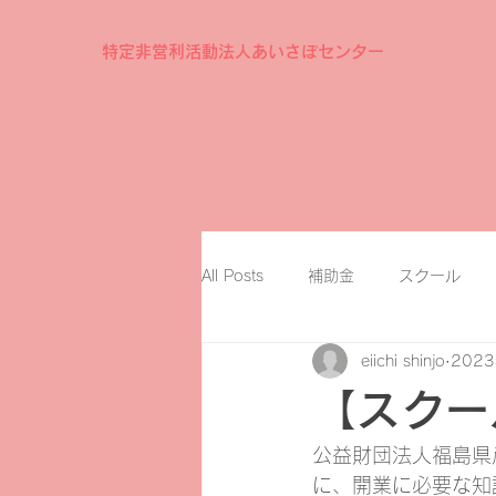
特定非営利活動法人あいさぽセンター
All Posts
補助金
スクール
eiichi shinjo
202
【スクー
公益財団法人福島県
に、開業に必要な知