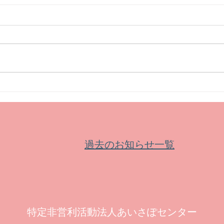
【イベント】三星美優 クラリ
【募
ネットリサイタル
賞 
過去のお知らせ一覧
特定非営利活動法人あいさぽセンター