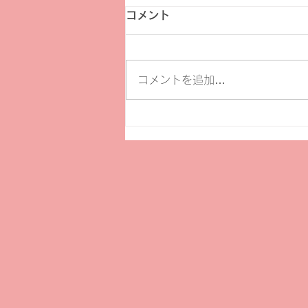
コメント
コメントを追加…
【セミナー】市民活動に役立
つツールとしての生成ＡＩ活
用法