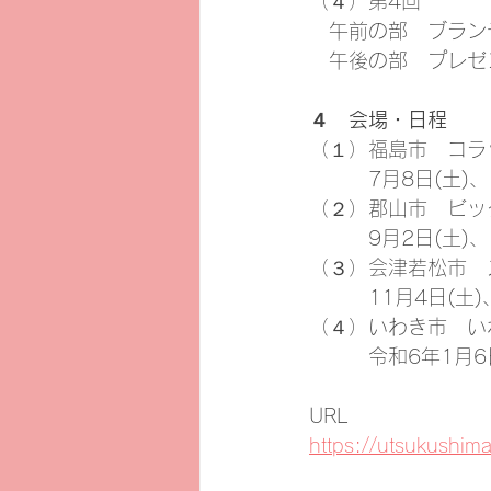
（４）第4回
　午前の部　ブラン
　午後の部　プレゼ
４　会場・日程
（１）福島市　コラ
　　　7月8日(土)、1
（２）郡山市　ビッ
　　　9月2日(土)、1
（３）会津若松市　
　　　11月4日(土)、
（４）いわき市　い
　　　令和6年1月6
URL
https://utsukushima