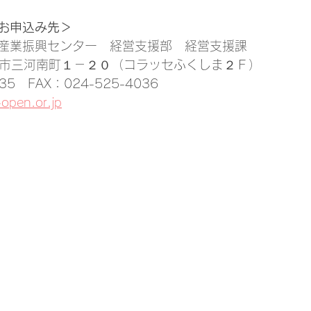
お申込み先＞
産業振興センター　経営支援部　経営支援課
福島市三河南町１－２０（コラッセふくしま２Ｆ）
035　FAX：024-525-4036
open.or.jp