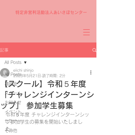
特定非営利活動法人あいさぽセンター
記事
All Posts
eiichi shinjo
All Posts
2023年5月21日
読了時間: 2分
【スクール】令和５年度
補助金
「チャレンジインターンシ
スクール
お知らせ
ップ」 参加学生募集
イベント
令和５年度 チャレンジインターンシッ
セミナー
プ参加学生の募集を開始いたしまし
た。
その他