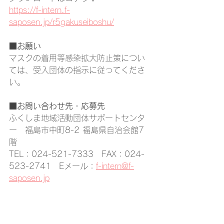
https://f-intern.f-
saposen.jp/r5gakuseiboshu/
■
お願い
マスクの着用等感染拡大防止策につい
ては、受入団体の指示に従ってくださ
い。
■
お問い合わせ先・応募先
ふくしま地域活動団体サポートセンタ
ー　福島市中町8-2 福島県自治会館7
階
TEL：024-521-7333　FAX：024-
523-2741　Eメール：
f-intern@f-
saposen.jp