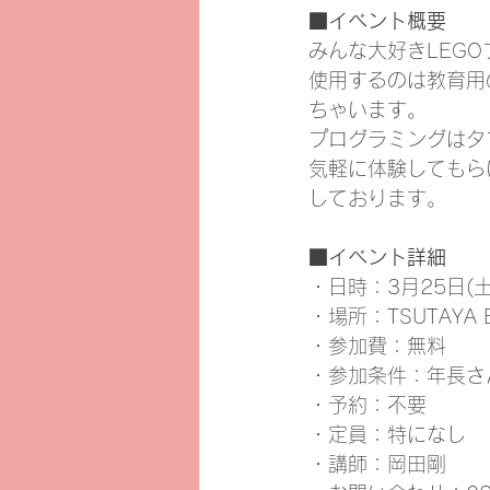
■イベント概要
みんな大好きLEG
使用するのは教育用
ちゃいます。
プログラミングはタ
気軽に体験してもら
しております。
■イベント詳細
・日時：3月25日(土)
・場所：TSUTAYA B
・参加費：無料
・参加条件：年長さ
・予約：不要
・定員：特になし
・講師：岡田剛