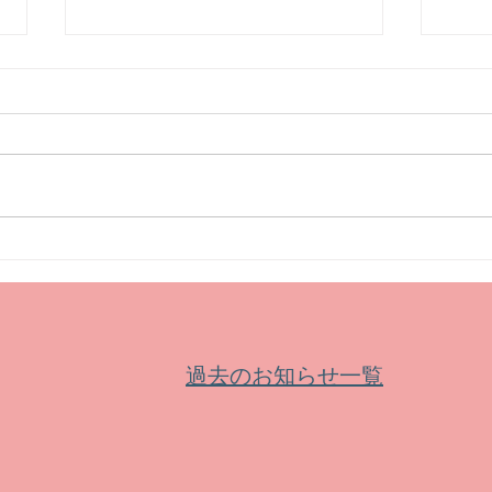
【募集】「みなづるびより～
【イ
皆鶴姫の米祭り～」の出店者
ま20
過去のお知らせ一覧