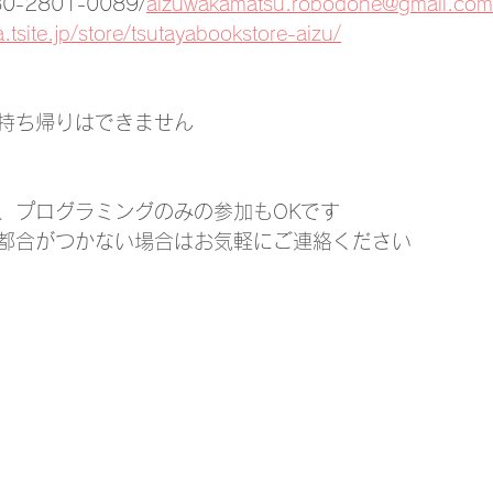
2801-0089/
aizuwakamatsu.robodone@gmail.com
a.tsite.jp/store/tsutayabookstore-aizu/
持ち帰りはできません
、プログラミングのみの参加もOKです
都合がつかない場合はお気軽にご連絡ください