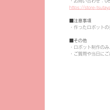
・お問い合わせ：080-
https://store-tsutay
■注意事項
・作ったロボットの
■その他
・ロボット制作のみ
・ご質問や当日にご