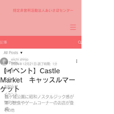
特定非営利活動法人あいさぽセンター
記事
All Posts
eiichi shinjo
All Posts
2024年12月21日
読了時間: 1分
【イベント】Castle
補助金
Market キャッスルマー
スクール
お知らせ
ケット
イベント
鶴ヶ城公園に昭和ノスタルジック感が
セミナー
漂う飲食やゲームコーナーのお店が登
場
その他