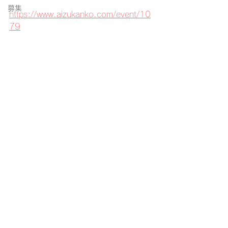
募集
https://www.aizukanko.com/event/10
79