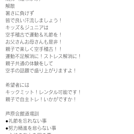
解散
暑さに負けず
皆で良い汗流しましょう！
キッズ＆ジュニアは
空手稽古で運動＆礼節を！
お父さんお母さんも是非！
親子で楽しく空手稽古！！
運動不足解消に！ストレス解消に！
親子共通の体験をして
空手の話題で盛り上がりますよ！
希望者には
キックミット！レンタル可能です！
親子で自主トレ！いかがですか！
芦原会館道場訓
●礼節を忘れない事
●努力精進を怠らない事