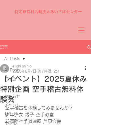
特定非営利活動法人あいさぽセンター
記事
All Posts
eiichi shinjo
All Posts
2025年8月7日
読了時間: 2分
【イベント】2025夏休み
補助金
特別企画 空手稽古無料体
スクール
お知らせ
験会
イベント
空手稽古を体験してみませんか？
セミナー
少年少女 親子 空手教室
新国際空手道連盟 芦原会館
その他