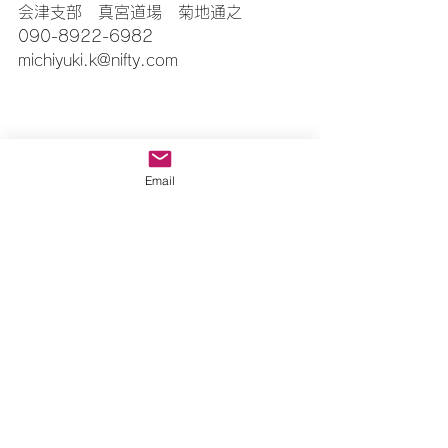
会津支部　真宮道場　菊地通之
090-8922-6982
michiyuki.k@nifty.com
Email
イベント