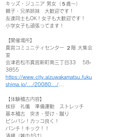
キッズ・ジュニア 男女（５歳～）
親子・兄弟姉妹　大歓迎です！
友達同士もOK！女子も大歓迎です！
小学女子も頑張ってます！
【開催場所】
真宮コミュニティセンター ２階 大集会
室
会津若松市真宮新町南三丁目33 　58‐
3855
https://www.city.aizuwakamatsu.fuku
shima.jp/.../20080.../
...
【体験稽古内容】
挨拶　礼儀　準備運動　ストレッチ
基本稽古　突き・受け・蹴り
ビシバシ！カッコ良く！
パンチ！キック！！
清掃（雑巾がけ）