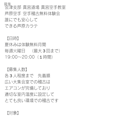
募集
会津支部 真宮道場 真宮空手教室
芦原空手 空手稽古無料体験会
誰にでも安心して
できる芦原カラテ
【日時】
夏休みは体験無料月間
毎週火曜日　（最大３回まで）
19:00～20:00（１時間）
【募集人数】
各３人程度まで　先着順
広い大集会室での稽古は
エアコンが完備しており
適切な室内温度に設定して
とても良い環境での稽古です
【対象】