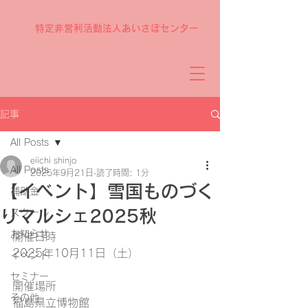
特定非営利活動法人あいさぽセンター
記事
All Posts
eiichi shinjo
All Posts
2025年9月21日
読了時間: 1分
【イベント】雪国ものづく
補助金
りマルシェ2025秋
スクール
お知らせ
開催日時 
2025年10月11日（土）
イベント
セミナー
開催場所 
その他
福島県立博物館