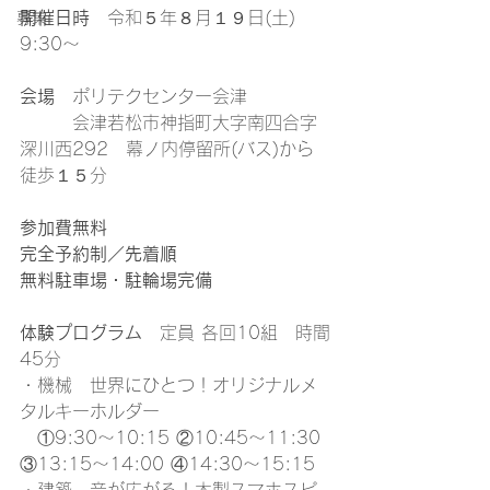
開催日時
　令和５年８月１９日(土) 
募集
9:30～
会場
　ポリテクセンター会津
　　　会津若松市神指町大字南四合字
深川西292　幕ノ内停留所(バス)から
徒歩１５分
参加費無料
完全予約制／先着順
無料駐車場・駐輪場完備
体験プログラム
　定員 各回10組　時間
45分
・機械　世界にひとつ！オリジナルメ
タルキーホルダー
　①9:30～10:15 ②10:45～11:30 
③13:15～14:00 ④14:30～15:15