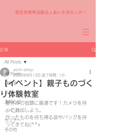
特定非営利活動法人あいさぽセンター
記事
All Posts
eiichi shinjo
All Posts
2023年8月13日
読了時間: 1分
【イベント】親子ものづく
補助金
り体験教室
スクール
お知らせ
夏休みの宿題に最適です！カメラを持
って参加しよう。
イベント
作ったものを持ち帰る袋やバッグを持
セミナー
ってきてね(^^♪
その他