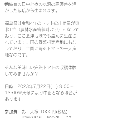
地特有の日中と夜の気温の寒暖差を活
募集
かした栽培から生まれます。
福島県は令和4年のトマトの出荷量が東
北1位（農林水産省統計より）となって
おり、ここ会津地域でも盛んに生産さ
れています。国の野菜指定産地にもな
っており、全国に誇るトマトの一大産
地なのです。
そんな美味しい完熟トマトの収穫体験
してみませんか？
日時
　2023年7月22日(土) 9:00～
13:00※天候により中止となる場合が
あります。
参加費
　お一人様 1000円(税込)