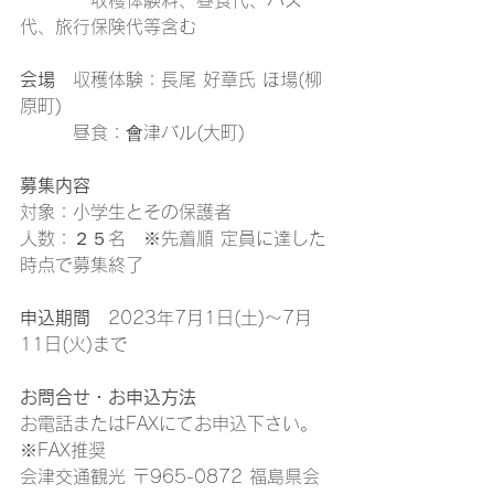
　　　　収穫体験料、昼食代、バス
代、旅行保険代等含む
会場
　収穫体験：長尾 好章氏 ほ場(柳
原町)
　　　昼食：會津バル(大町)
募集内容
対象：小学生とその保護者
人数：２５名　※先着順 定員に達した
時点で募集終了
申込期間
　2023年7月1日(土)～7月
11日(火)まで
お問合せ・お申込方法
お電話またはFAXにてお申込下さい。
※FAX推奨
会津交通観光 〒965-0872 福島県会