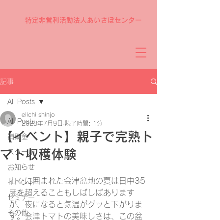
特定非営利活動法人あいさぽセンター
記事
All Posts
eiichi shinjo
All Posts
2023年7月9日
読了時間: 1分
【イベント】親子で完熟ト
補助金
マト収穫体験
スクール
お知らせ
山々に囲まれた会津盆地の夏は日中35
イベント
度を超えることもしばしばあります
セミナー
が、夜になると気温がグッと下がりま
その他
す。会津トマトの美味しさは、この盆