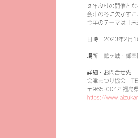
２年ぶりの開催とな
会津の冬に欠かすこ
今年のテーマは「未
日時
　2023年2月10
場所
　鶴ヶ城・御薬
詳細・お問合せ先
会津まつり協会　TEL 
〒965-0042 福
https://www.aizuka