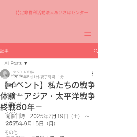
特定非営利活動法人あいさぽセンター
記事
All Posts
eiichi shinjo
All Posts
2025年8月1日
読了時間: 1分
【イベント】私たちの戦争
補助金
体験－アジア・太平洋戦争
スクール
お知らせ
終戦80年－
イベント
開催日時　
2025年7月19日（土） ～ 
セミナー
2025年9月15日（月）
その他