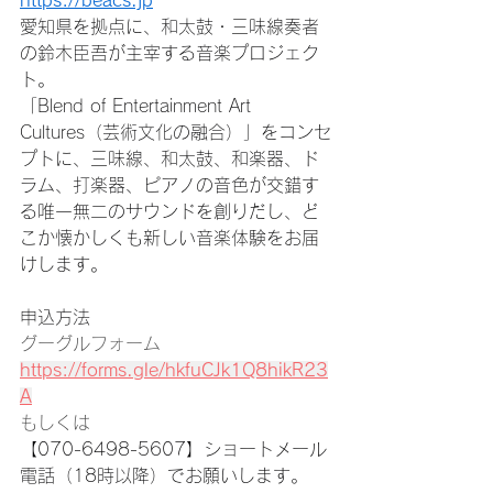
https://beacs.jp
愛知県を拠点に、和太鼓・三味線奏者
の鈴木臣吾が主宰する音楽プロジェク
ト。
「Blend of Entertainment Art 
Cultures（芸術文化の融合）」をコンセ
プトに、三味線、和太鼓、和楽器、ド
ラム、打楽器、ピアノの音色が交錯す
る唯一無二のサウンドを創りだし、ど
こか懐かしくも新しい音楽体験をお届
けします。
申込方法
グーグルフォーム　
https://forms.gle/hkfuCJk1Q8hikR23
A
もしくは
【070-6498-5607】ショートメール
電話（18時以降）でお願いします。