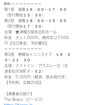
＝＝＝＝＝＝＝＝＝＝
募集
第1部　演奏１６：００～１７：００
（受付開始１５：３０）
第2部　演奏１８：００〜１９：００
（受付開始１７：３０）
会場　會津稽古堂多目的ホール
料金　大人1,000円、高校生以下500
円【当日集金、予約優先】
＝＝＝＝＝＝＝＝＝＝
第3部　懇親会＋ミニライブ　１９：３
０～２１：３０
会場：ナイトイン・アウスレーゼ（会
津若松市栄町７－５２）
料金　5,000円（軽食、飲み物付き）
【予約制、定員20名】
【演奏者の紹介】
The Beacs（ビークス）