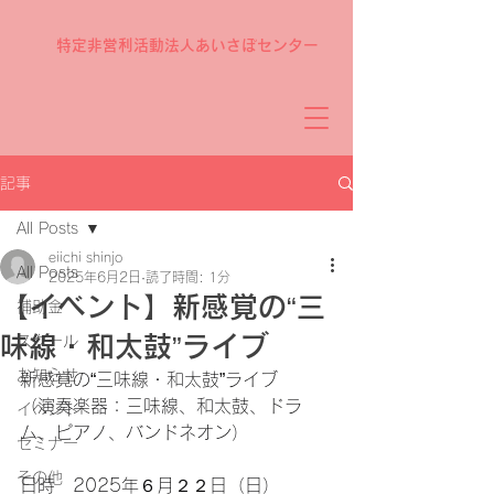
特定非営利活動法人あいさぽセンター
記事
All Posts
eiichi shinjo
All Posts
2025年6月2日
読了時間: 1分
【イベント】新感覚の“三
補助金
味線・和太鼓”ライブ
スクール
お知らせ
新感覚の“三味線・和太鼓”ライブ
（演奏楽器：三味線、和太鼓、ドラ
イベント
ム、ピアノ、バンドネオン）
セミナー
その他
日時　2025年６月２２日（日）