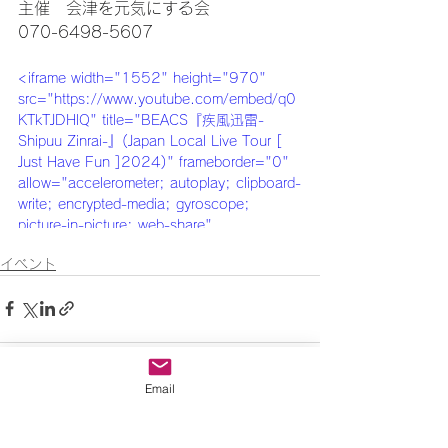
主催　会津を元気にする会
070-6498-5607
<iframe width="1552" height="970" 
src="https://www.youtube.com/embed/q0
KTkTJDHlQ" title="BEACS『疾風迅雷-
Shipuu Zinrai-』(Japan Local Live Tour [ 
Just Have Fun ]2024)" frameborder="0" 
allow="accelerometer; autoplay; clipboard-
write; encrypted-media; gyroscope; 
picture-in-picture; web-share" 
referrerpolicy="strict-origin-when-cross-
イベント
origin" allowfullscreen></iframe>
Email
すべて表示
最新記事