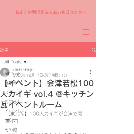
特定非営利活動法人あいさぽセンター
記事
All Posts
eiichi shinjo
All Posts
2023年12月17日
読了時間: 1分
【イベント】会津若松100
補助金
人カイギ vol.4 @キッチン
スクール
お知らせ
瓦イベントルーム
イベント
【東北初】100人カイギが会津で開
セミナー
催！！
その他