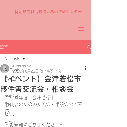
特定非営利活動法人あいさぽセンター
記事
All Posts
eiichi shinjo
All Posts
2022年6月25日
読了時間: 1分
【イベント】会津若松市
補助金
移住者交流会・相談会
スクール
お知らせ
令和４年度　会津若松市
移住者のための交流会・相談会のご案
イベント
内
セミナー
その他
～お気軽にご参加ください～