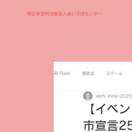
特定非営利活動法人あいさぽセンター
All Posts
補助金
スクール
eiichi shinjo
202
【イベン
市宣言2