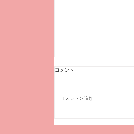
コメント
コメントを追加…
【イベント】三星美優 クラリ
ネットリサイタル