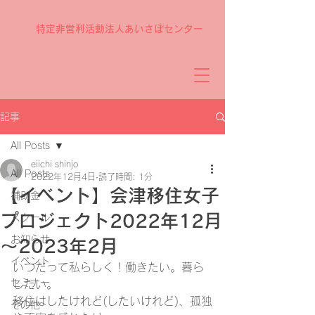
特定非営利活動法人あいさぽセンター
記事
All Posts
eiichi shinjo
All Posts
2022年12月4日
読了時間: 1分
【イベント】会津移住女子
補助金
プロジェクト2022年12月
スクール
お知らせ
～2023年2月
イベント
いつだって私らしく！働きたい。暮ら
セミナー
したい。
移住はしたけれど(したいけれど)、孤独
その他