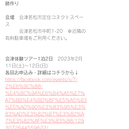
師作り
会場
　会津若松市定住コネクトスペー
ス
　　　会津若松市中町1-20　※近隣の
有料駐車場をご利用ください。
会津体験ツアー1泊2日
　2023年2月
11日(土)～12日(日)
各回お申込み・詳細はコチラから↓
https://facebook.com/events/s/7-
2%E6%9C%88-
%E4%BC%9A%E6%B4%A5%E7%
A7%BB%E4%BD%8F%E5%A5%B3
%E5%AD%90%E3%83%95%E3%
83%AD%E3%82%B7%E3%82%A
7%E3%82%AF%E3%83%88/129
3072644559622/