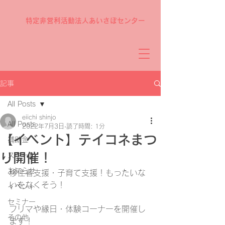
特定非営利活動法人あいさぽセンター
記事
All Posts
eiichi shinjo
All Posts
2022年7月3日
読了時間: 1分
【イベント】テイコネまつ
補助金
り開催！
スクール
お知らせ
移住者支援・子育て支援！もったいな
いをなくそう！
イベント
セミナー
フリマや縁日・体験コーナーを開催し
その他
ます！