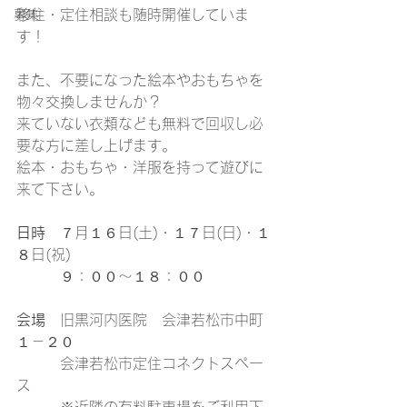
移住・定住相談も随時開催していま
募集
す！
また、不要になった絵本やおもちゃを
物々交換しませんか？
来ていない衣類なども無料で回収し必
要な方に差し上げます。
絵本・おもちゃ・洋服を持って遊びに
来て下さい。
日時
　７月１６日(土)・１７日(日)・１
８日(祝)
　　　９：００～１８：００
会場
　旧黒河内医院　会津若松市中町
１－２０
　　　会津若松市定住コネクトスペー
ス