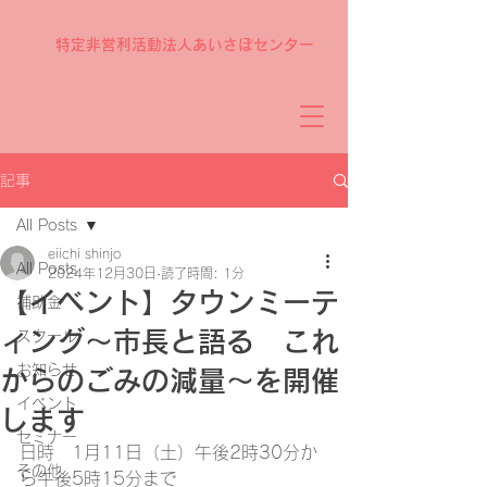
特定非営利活動法人あいさぽセンター
記事
All Posts
eiichi shinjo
All Posts
2024年12月30日
読了時間: 1分
【イベント】タウンミーテ
補助金
ィング～市長と語る これ
スクール
お知らせ
からのごみの減量～を開催
イベント
します
セミナー
日時　1月11日（土）午後2時30分か
その他
ら午後5時15分まで