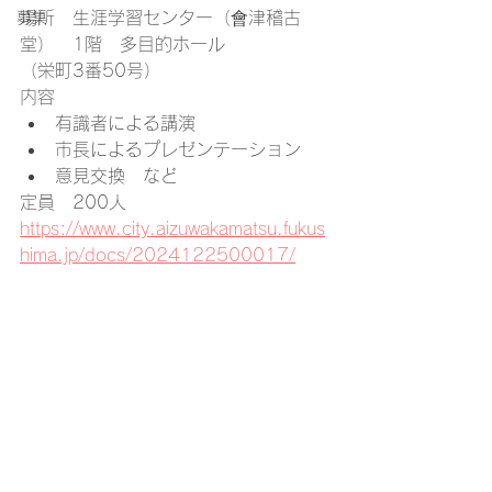
場所　生涯学習センター（會津稽古
募集
堂）　1階　多目的ホール
（栄町3番50号）
内容　
有識者による講演
市長によるプレゼンテーション
意見交換　など
定員　200人
https://www.city.aizuwakamatsu.fukus
hima.jp/docs/2024122500017/