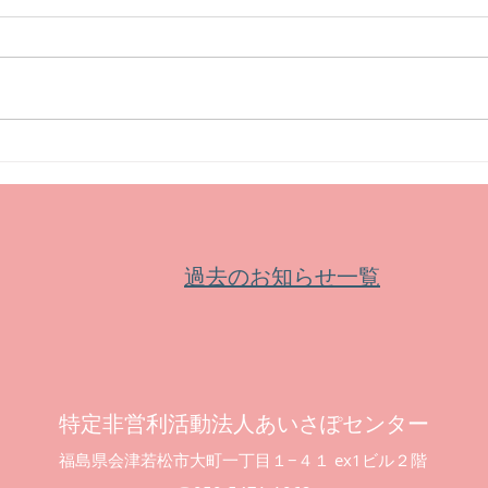
【イベント】市民文化祭第65
【募
回記念特別事業文化講演会
皆鶴
過去のお知らせ一覧
特定非営利活動法人あいさぽセンター
福島県会津若松市大町一丁目１−４１ ex1ビル２階