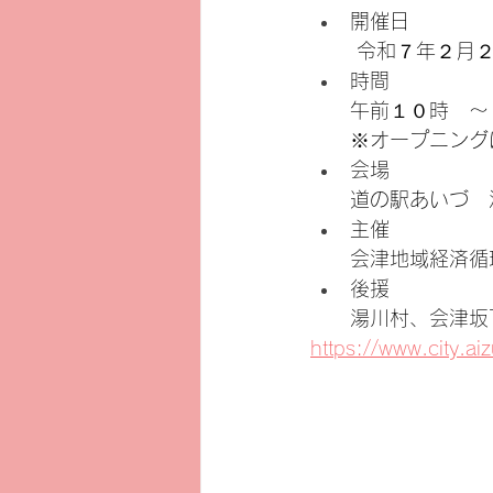
開催日
　 　令和７年２月
時間
　　午前１０時　～
　　※オープニング
会場
　　道の駅あいづ　
主催
　　会津地域経済循
後援
　　湯川村、会津坂
https://www.city.