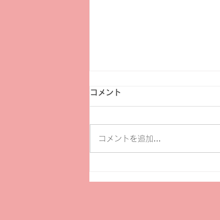
コメント
コメントを追加…
【イベント】三星美優 クラリ
ネットリサイタル