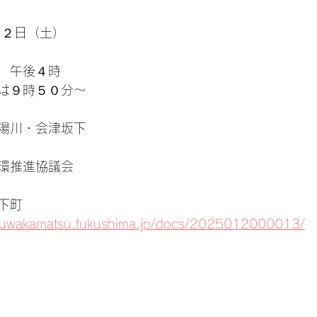
２２日（土）
　午後４時
は９時５０分～
湯川・会津坂下
環推進協議会
下町
aizuwakamatsu.fukushima.jp/docs/2025012000013/