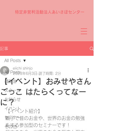
特定非営利活動法人あいさぽセンター
記事
All Posts
eiichi shinjo
All Posts
2023年6月3日
読了時間: 2分
【イベント】おみせやさん
補助金
ごっこ はたらくってなー
スクール
お知らせ
に？
イベント
【イベント紹介】
セミナー
親子で昔のお金や、世界のお金の勉強
をする参加型のセミナーです！
その他