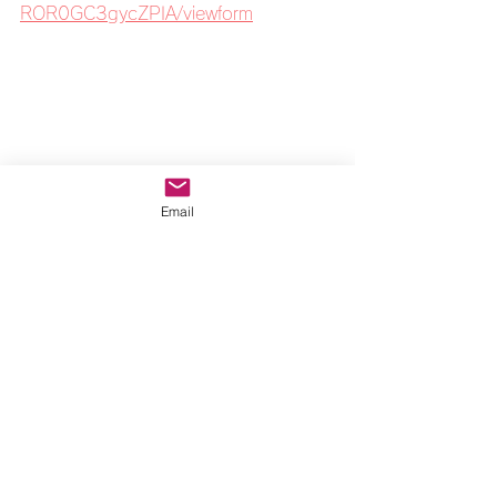
ROR0GC3gycZPIA/viewform
Email