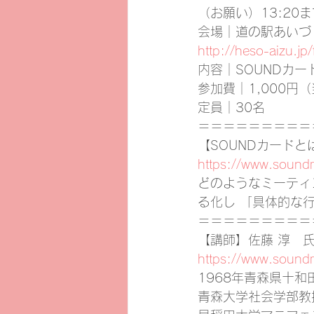
（お願い）13:20
会場｜道の駅あいづ 
http://heso-aizu.jp/f
内容｜SOUNDカー
参加費｜1,000円
定員｜30名
＝＝＝＝＝＝＝＝＝
【SOUNDカードと
https://www.sound
どのようなミーティ
る化し 「具体的な
＝＝＝＝＝＝＝＝＝
【講師】佐藤 淳　
https://www.sound
1968年青森県十和
青森大学社会学部教