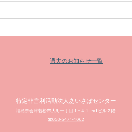
【イベント】市民文化祭第65
【募
回記念特別事業文化講演会
皆鶴
過去のお知らせ一覧
特定非営利活動法人あいさぽセンター
福島県会津若松市大町一丁目１−４１ ex1ビル２階
☎︎050-5471-1062