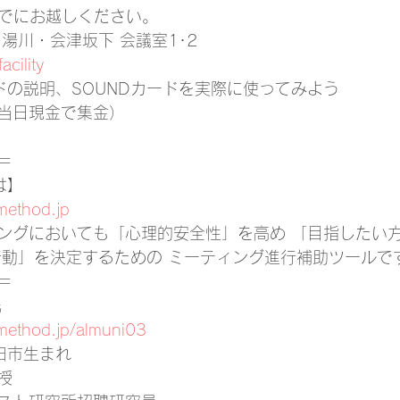
までにお越しください。
湯川・会津坂下 会議室1･2
acility
ドの説明、SOUNDカードを実際に使ってみよう
（当日現金で集金）
＝
は】
method.jp
ングにおいても「心理的安全性」を高め 「目指したい
行動」を決定するための ミーティング進行補助ツールで
＝
氏
method.jp/almuni03
田市生まれ
授