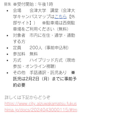
※受付開始：午後1時
募集
会場　　会津大学　講堂（会津大
学キャンパスマップは
こちら
【外
部サイト】）　※駐車場は西側駐
車場をご利用ください（無料）
対象者　市内に在住・通学・通勤
する方
定員　　200人（事前申込制）
参加料　無料
方式　　ハイブリッド方式（現地
参加・オンライン視聴）　　
その他　手話通訳・託児あり　
※
託児は2月2日（月）までに事前予
約必要
詳しくは下記からどうぞ
https://www.city.aizuwakamatsu.fukus
hima.jp/docs/2024043000115/#tm