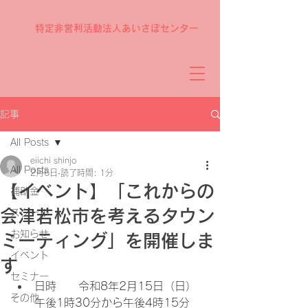
特定非営利活動法人あいさぽセンター
記事
All Posts
eiichi shinjo
All Posts
2月6日
読了時間: 1分
【イベント】「これからの
補助金
会津若松市を考えるタウン
スクール
お知らせ
ミーティング」を開催しま
イベント
す
セミナー
日時　　令和8年2月15日（日）　
その他
午後1時30分から午後4時15分　