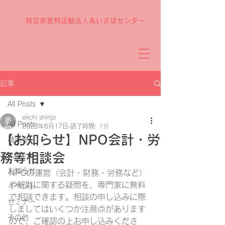
特定非営利活動法人あいさぽセンター
記事
All Posts
eiichi shinjo
All Posts
2023年6月17日
読了時間: 1分
【お知らせ】NPO会計・労
補助金
務等相談会
スクール
お知らせ
NPOの運営（会計・財務・労務など）
や解散に関する疑問を、専門家に無料
イベント
で相談できます。相談の申し込みに際
セミナー
しましてはいくつか注意点があります
その他
ので、ご確認の上お申し込みくださ