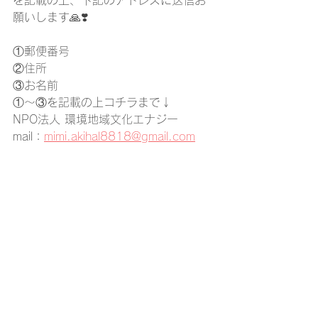
を記載の上、下記のアドレスに送信お
願いします🙏❣️⁡
⁡⁡①郵便番号
②住所
③お名前
①～③を記載の上コチラまで↓
NPO法人 環境地域文化エナジー　
mail：
mimi.akihal8818@gmail.com