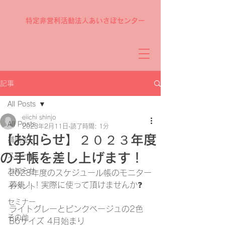
特定非営利活動法人あいさぽセンター
記事
All Posts
eiichi shinjo
All Posts
2023年2月11日
読了時間: 1分
【お知らせ】２０２３年度
補助金
の手帳を差し上げます！
スクール
お知らせ
2023年度のスケジュール帳のモニター
募集！！⁡⁡実際に使って頂けませんか❓
イベント
セミナー
ライトグレーとピンクベージュの2色⁡
その他
⁡B6サイズ⁡ 4月始まり