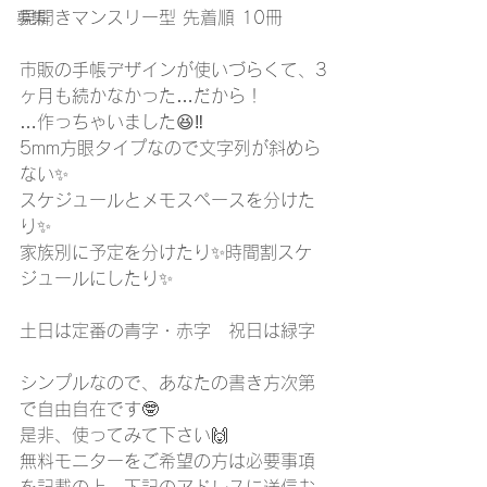
見開きマンスリー型 先着順 10冊⁡⁡⁡
募集
⁡市販の手帳デザインが使いづらくて⁡、3
ヶ月も続かなかった…だから！⁡
⁡…作っちゃいました😆⁡‼️
⁡5mm方眼タイプなので文字列が斜めら
ない✨⁡
⁡スケジュールとメモスペースを分けた
り✨⁡
⁡家族別に予定を分けたり✨⁡時間割スケ
ジュールにしたり✨⁡
⁡土日は定番の青字・赤字　祝日は緑字
シンプルなので、あなたの書き方次第
で⁡自由自在です🤓⁡
⁡是非、使ってみて下さい🙌⁡
⁡⁡無料モニターをご希望の方は必要事項