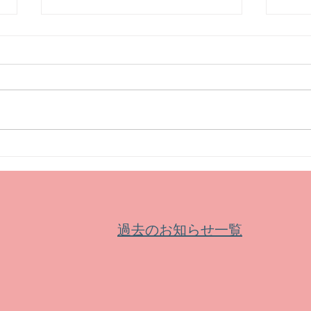
【お知らせ】新公益信託制度
【募
が令和８年４月から始まりま
皆鶴
した
過去のお知らせ一覧