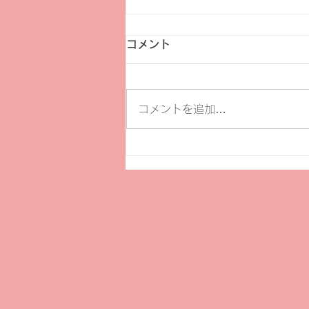
コメント
コメントを追加…
【募集】第24回読売福祉文化
賞 受賞候補