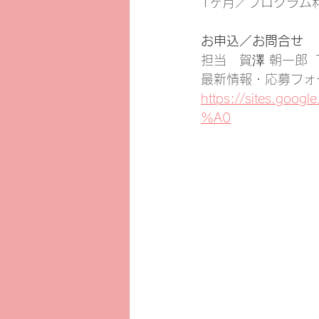
1ヶ月／プログラム料
お申込／お問合せ
担当　賀澤 朝一郎  TE
最新情報・応募フォ
https://sites.g
%A0